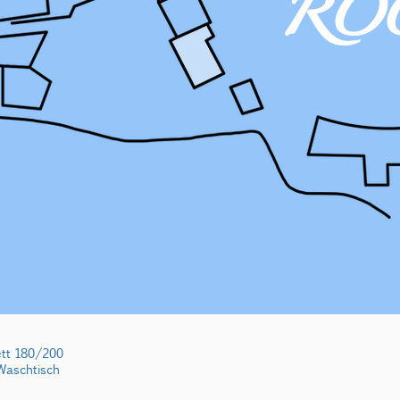
RO
tt 180/200
Waschtisch