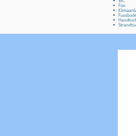
WC
Fön
Klimaanl
Fussbod
Handtüc
Strandtü